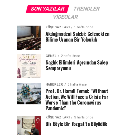
SON YAZILAR
TRENDLER
VIDEOLAR
KÖŞE YAZILARI
1 hafta önce
Akdağmadeni Salebi: Gelenekten
Bilime Uzanan Bir Yolculuk
GENEL
2 hafta önce
Sağlık Bilimleri Açısından Salep
Sempozyumu
HABERLER
3 hafta önce
Prof. Dr. Hamdi Temel: “Without
Action, We Will Face a Crisis Far
Worse Than the Coronavirus
Pandemic”
KÖŞE YAZILARI
3 hafta önce
Biz Böyle Bir Yozgat’ta Büyüdük