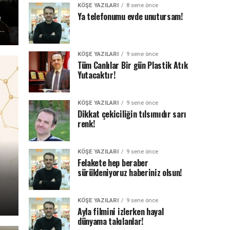
KÖŞE YAZILARI
8 sene önce
Ya telefonumu evde unutursam!
e
..
KÖŞE YAZILARI
9 sene önce
Tüm Canlılar Bir gün Plastik Atık
Yutacaktır!
KÖŞE YAZILARI
9 sene önce
Dikkat çekiciliğin tılsımıdır sarı
renk!
KÖŞE YAZILARI
9 sene önce
Felakete hep beraber
sürükleniyoruz haberiniz olsun!
KÖŞE YAZILARI
9 sene önce
Ayla filmini izlerken hayal
dünyama takılanlar!