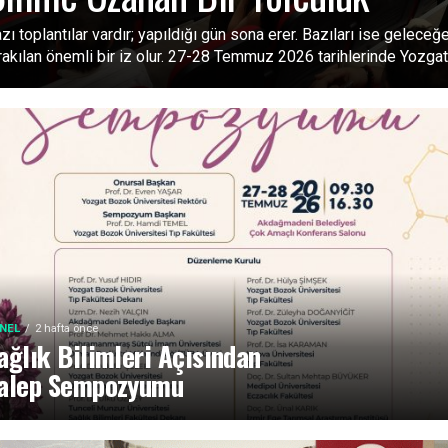
zı toplantılar vardır; yapıldığı gün sona erer. Bazıları ise geleceğ
rakılan önemli bir iz olur. 27-28 Temmuz 2026 tarihlerinde Yozgat.
NEL
2 hafta önce
ağlık Bilimleri Açısından
alep Sempozyumu