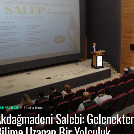
ŞE YAZILARI
1 hafta önce
kdağmadeni Salebi: Gelenekte
ilime Uzanan Bir Yolculuk