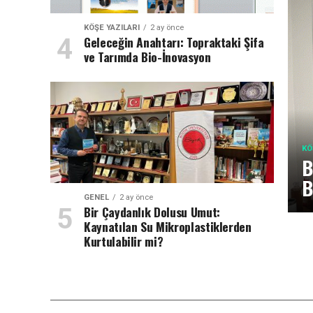
KÖŞE YAZILARI
2 ay önce
Geleceğin Anahtarı: Topraktaki Şifa
ve Tarımda Bio-İnovasyon
KÖ
B
B
GENEL
2 ay önce
Bir Çaydanlık Dolusu Umut:
Kaynatılan Su Mikroplastiklerden
Kurtulabilir mi?