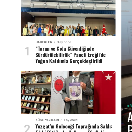
HABERLER
3 ay önce
“Tarım ve Gıda Güvenliğinde
Sürdürülebilirlik” Paneli Ereğli’de
Yoğun Katılımla Gerçekleştirildi
KÖ
A
KÖŞE YAZILARI
1 ay önce
B
Yozgat’ın Geleceği Toprağında Saklı: