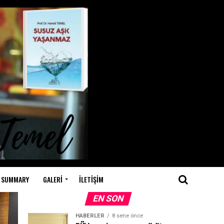
 SUMMARY
GALERI
İLETIŞIM
EN SON
HABERLER
8 sene önce