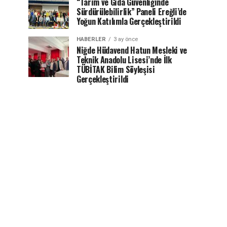
“Tarım ve Gıda Güvenliğinde
Sürdürülebilirlik” Paneli Ereğli’de
Yoğun Katılımla Gerçekleştirildi
HABERLER
3 ay önce
Niğde Hüdavend Hatun Mesleki ve
Teknik Anadolu Lisesi’nde İlk
TÜBİTAK Bilim Söyleşisi
Gerçekleştirildi