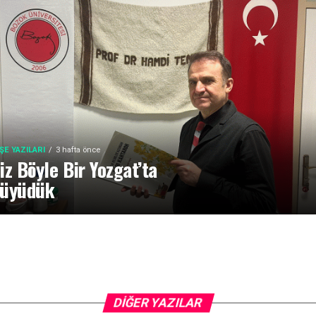
ŞE YAZILARI
3 hafta önce
iz Böyle Bir Yozgat’ta
üyüdük
DIĞER YAZILAR