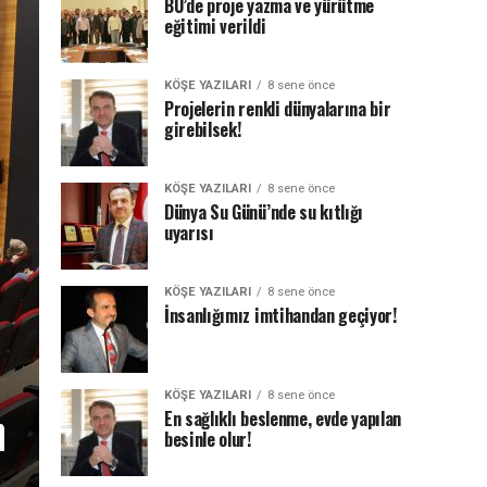
BÜ’de proje yazma ve yürütme
eğitimi verildi
KÖŞE YAZILARI
8 sene önce
Projelerin renkli dünyalarına bir
girebilsek!
KÖŞE YAZILARI
8 sene önce
Dünya Su Günü’nde su kıtlığı
uyarısı
KÖŞE YAZILARI
8 sene önce
İnsanlığımız imtihandan geçiyor!
KÖŞE YAZILARI
8 sene önce
n
En sağlıklı beslenme, evde yapılan
besinle olur!