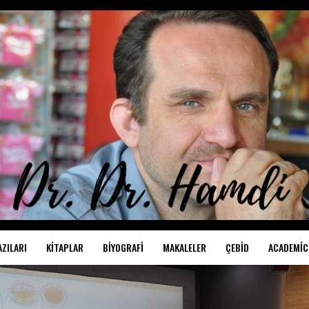
AZILARI
KITAPLAR
BIYOGRAFI
MAKALELER
ÇEBİD
ACADEMIC