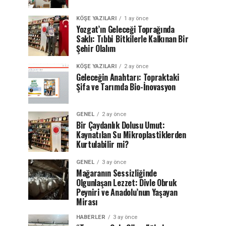
KÖŞE YAZILARI
1 ay önce
Yozgat’ın Geleceği Toprağında
Saklı: Tıbbi Bitkilerle Kalkınan Bir
Şehir Olalım
KÖŞE YAZILARI
2 ay önce
Geleceğin Anahtarı: Topraktaki
Şifa ve Tarımda Bio-İnovasyon
GENEL
2 ay önce
Bir Çaydanlık Dolusu Umut:
Kaynatılan Su Mikroplastiklerden
Kurtulabilir mi?
GENEL
3 ay önce
Mağaranın Sessizliğinde
Olgunlaşan Lezzet: Divle Obruk
Peyniri ve Anadolu’nun Yaşayan
Mirası
HABERLER
3 ay önce