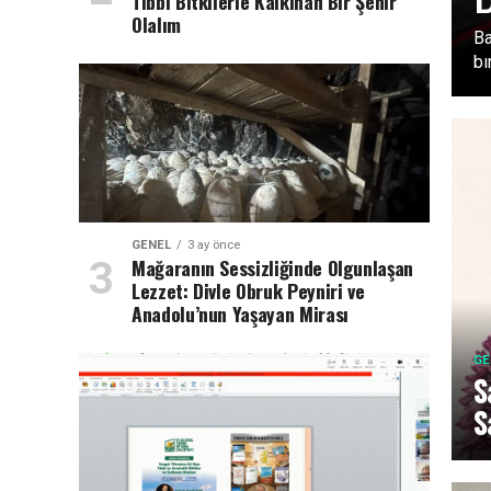
Tıbbi Bitkilerle Kalkınan Bir Şehir
Olalım
Ba
bı
GENEL
3 ay önce
Mağaranın Sessizliğinde Olgunlaşan
Lezzet: Divle Obruk Peyniri ve
Anadolu’nun Yaşayan Mirası
GE
S
S