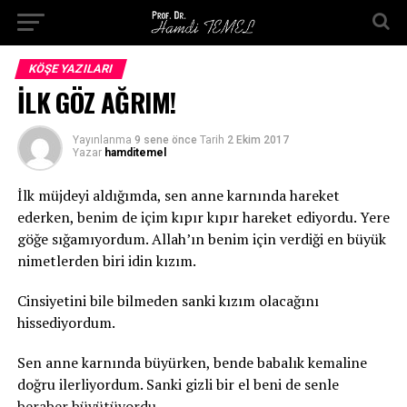
KÖŞE YAZILARI
İLK GÖZ AĞRIM!
Yayınlanma
9 sene önce
Tarih
2 Ekim 2017
Yazar
hamditemel
İlk müjdeyi aldığımda, sen anne karnında hareket
ederken, benim de içim kıpır kıpır hareket ediyordu. Yere
göğe sığamıyordum. Allah’ın benim için verdiği en büyük
nimetlerden biri idin kızım.
Cinsiyetini bile bilmeden sanki kızım olacağını
hissediyordum.
Sen anne karnında büyürken, bende babalık kemaline
doğru ilerliyordum. Sanki gizli bir el beni de senle
beraber büyütüyordu.