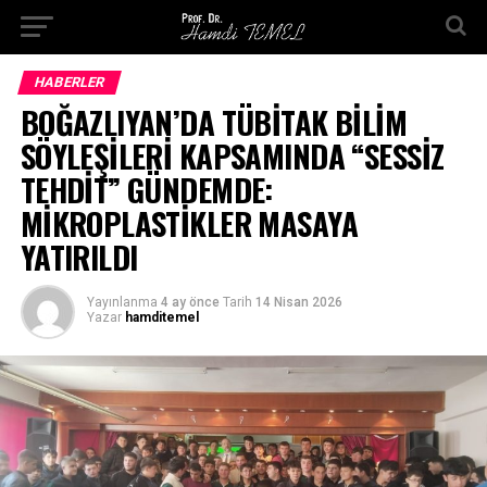
HABERLER
BOĞAZLIYAN’DA TÜBİTAK BİLİM
SÖYLEŞİLERİ KAPSAMINDA “SESSİZ
TEHDİT” GÜNDEMDE:
MİKROPLASTİKLER MASAYA
YATIRILDI
Yayınlanma
4 ay önce
Tarih
14 Nisan 2026
Yazar
hamditemel