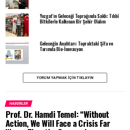
Anlamlı Bir Hatıra: Kitap Bağışı
Yozgat’ın Geleceği Toprağında Saklı: Tıbbi
Bitkilerle Kalkınan Bir Şehir Olalım
Etkinlik sonunda Prof. Dr. Hamdi Temel, kaleme aldığı
Suyun Sesini Duydum adlı kitabını imzalayarak okul
kütüphanesine hediye etti. Bu anlamlı bağış, öğrencilerin
su, çevre ve sürdürülebilirlik konularında
Geleceğin Anahtarı: Topraktaki Şifa ve
Tarımda Bio-İnovasyon
farkındalıklarını artırmaya yönelik önemli bir katkı
olarak değerlendirildi.
Teşekkür ve Plaket Takdimi
YORUM YAPMAK IÇIN TIKLAYIN
Programın sonunda, Okul Müdürü Yunus Emre Ocak,
değerli katkılarından dolayı Prof. Dr. Hamdi Temel’e
teşekkür ederek plaket takdim etti. Ocak, konuşmasında
çevre bilinci yüksek nesiller yetiştirmenin önemine
HABERLER
vurgu yaptı.
Prof. Dr. Hamdi Temel: “Without
Action, We Will Face a Crisis Far
Bilim Toplumla Buluşuyor