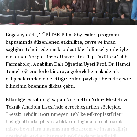
Boğazlıyan’da, TÜBİTAK Bilim Söyleşileri programı
kapsamında düzenlenen etkinlikte, çevre ve insan
sağlığını tehdit eden mikroplastikler bilimsel yönleriyle
ele alındı. Yozgat Bozok Üniversitesi Tıp Fakültesi Tıbbi
Farmakoloji Anabilim Dalı Öğretim Üyesi Prof. Dr. Hamdi
Temel, öğrencilerle bir araya gelerek hem akademik
çalışmalarından elde ettiği verileri paylaştı hem de çevre
bilincinin önemine dikkat çekti.
Etkinliğe ev sahipliği yapan Necmettin Yıldız Mesleki ve
Teknik Anadolu Lisesi’nde gerçekleştirilen söyleşide,
“Sessiz Tehdit: Görünmeyen Tehlike Mikroplastikler”
başlığı altında, plastik atıkların doğada parçalanarak
mikro boyutlara ulaşmasının ekosistem ve insan sağlığı
üzerindeki etkileri kapsamlı şekilde değerlendirildi.