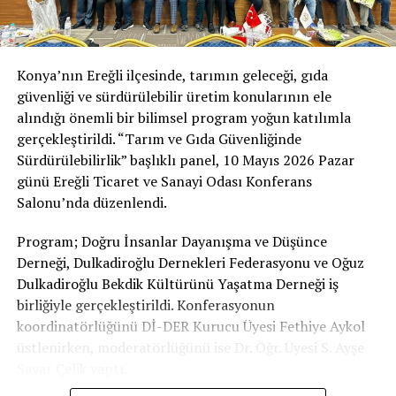
have detected microplastics in human faeces and even
in clouds. In Antarctica, a study conducted by scientists
from Türkiye also found microplastics. Our salt and tap
Konya’nın Ereğli ilçesinde, tarımın geleceği, gıda
water contain microplastics as well. We have trapped
güvenliği ve sürdürülebilir üretim konularının ele
our homes, ourselves and the world in plastic.”
alındığı önemli bir bilimsel program yoğun katılımla
From the Lungs to the Brain, From the Heart to
gerçekleştirildi. “Tarım ve Gıda Güvenliğinde
Cancer: What Do Microplastics Do in the Body?
Sürdürülebilirlik” başlıklı panel, 10 Mayıs 2026 Pazar
günü Ereğli Ticaret ve Sanayi Odası Konferans
Listing the organs that microplastics reach in the body,
Salonu’nda düzenlendi.
Temel said, “Because we inhale them through the air,
researchers have detected microplastics in the lungs.
Program; Doğru İnsanlar Dayanışma ve Düşünce
What we eat and drink affects the liver and intestines.
Derneği, Dulkadiroğlu Dernekleri Federasyonu ve Oğuz
They enter our cells through the bloodstream. An
Dulkadiroğlu Bekdik Kültürünü Yaşatma Derneği iş
incredible amount of microplastic has also accumulated
birliğiyle gerçekleştirildi. Konferasyonun
in brain tissue.”
koordinatörlüğünü Dİ-DER Kurucu Üyesi Fethiye Aykol
üstlenirken, moderatörlüğünü ise Dr. Öğr. Üyesi S. Ayşe
Temel stressed that plastics pose a threat not only
Sayar Çelik yaptı.
because of microplastic particles but also because of the