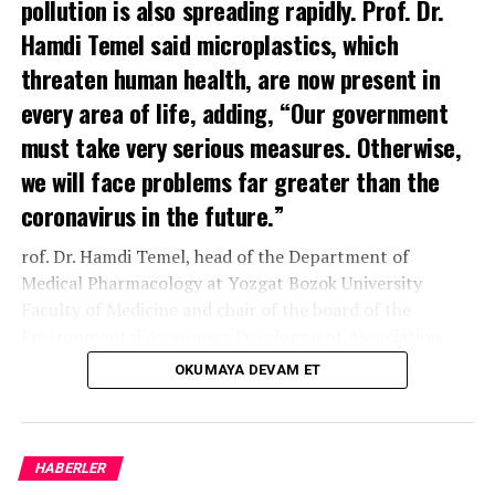
pollution is also spreading rapidly. Prof. Dr.
Hamdi Temel said microplastics, which
threaten human health, are now present in
every area of life, adding, “Our government
must take very serious measures. Otherwise,
we will face problems far greater than the
coronavirus in the future.”
rof. Dr. Hamdi Temel, head of the Department of
Medical Pharmacology at Yozgat Bozok University
Faculty of Medicine and chair of the board of the
Environmental Awareness Development Association,
has attracted attention with his studies examining
OKUMAYA DEVAM ET
chemicals in PET bottles and research into whether
microplastics can reach the human brain and affect
behaviour. Temel spoke about the scale of microplastic
pollution, its effects on human health and the measures
HABERLER