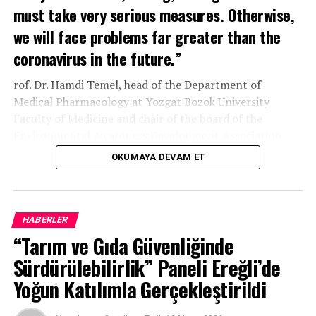
must take very serious measures. Otherwise,
we will face problems far greater than the
coronavirus in the future.”
rof. Dr. Hamdi Temel, head of the Department of
Medical Pharmacology at Yozgat Bozok University
Faculty of Medicine and chair of the board of the
Environmental Awareness Development Association,
has attracted attention with his studies examining
OKUMAYA DEVAM ET
chemicals in PET bottles and research into whether
microplastics can reach the human brain and affect
behaviour. Temel spoke about the scale of microplastic
pollution, its effects on human health and the measures
HABERLER
that need to be taken.
“Tarım ve Gıda Güvenliğinde
Sürdürülebilirlik” Paneli Ereğli’de
“We Have Trapped the World and Ourselves in
Yoğun Katılımla Gerçekleştirildi
Plastic”
Temel said one of the main reasons plastic use has