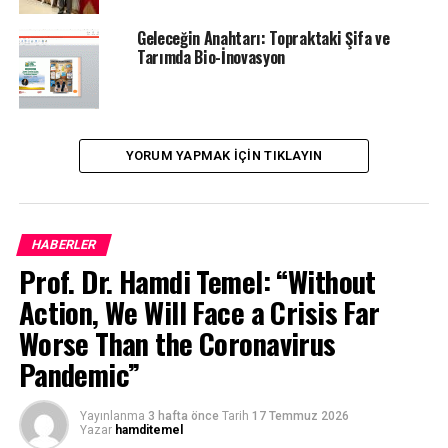
Geleceğin Anahtarı: Topraktaki Şifa ve
Tarımda Bio-İnovasyon
YORUM YAPMAK IÇIN TIKLAYIN
HABERLER
Prof. Dr. Hamdi Temel: “Without
Action, We Will Face a Crisis Far
Worse Than the Coronavirus
Pandemic”
Yayınlanma
3 hafta önce
Tarih
17 Temmuz 2026
Yazar
hamditemel