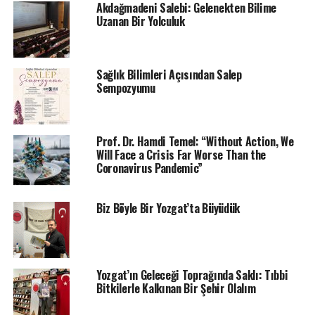
çevre sorunları, suyun hayati önemi ve insan sağlığını
Akdağmadeni Salebi: Gelenekten Bilime
tehdit eden modern risk faktörleri gibi konulara dikkat
Uzanan Bir Yolculuk
çeken Temel, genç okurlarla birebir sohbet etme fırsatı
da bulacak.
Sağlık Bilimleri Açısından Salep
Etkinlikler, öğrencilerin bilime olan ilgisini artırmayı,
Sempozyumu
çevresel farkındalık kazandırmayı ve kitap okuma
kültürünü teşvik etmeyi amaçlamaktadır.
Prof. Dr. Hamdi Temel: “Without Action, We
Will Face a Crisis Far Worse Than the
Coronavirus Pandemic”
İLGILI KONULAR:
FEATURED
TRENDS
BIR SONRAKI
Yozgat Bozok Üniversitesi Akademisyenlerinden Klinik
Biz Böyle Bir Yozgat’ta Büyüdük
Odaklı “Sarı Kantaron” Eseri
KAÇIRMAYIN
Yozgat’ta 43 akademisyen sağlık açısından sarı kantaron
bitkisini inceledi
Yozgat’ın Geleceği Toprağında Saklı: Tıbbi
Bitkilerle Kalkınan Bir Şehir Olalım