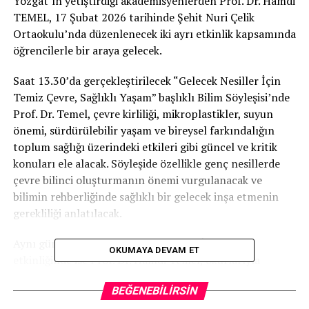
Yozgat’ın yetiştirdiği akademisyenlerden Prof. Dr. Hamdi
TEMEL, 17 Şubat 2026 tarihinde Şehit Nuri Çelik
Ortaokulu’nda düzenlenecek iki ayrı etkinlik kapsamında
öğrencilerle bir araya gelecek.
Saat 13.30’da gerçekleştirilecek “Gelecek Nesiller İçin
Temiz Çevre, Sağlıklı Yaşam” başlıklı Bilim Söyleşisi’nde
Prof. Dr. Temel, çevre kirliliği, mikroplastikler, suyun
önemi, sürdürülebilir yaşam ve bireysel farkındalığın
toplum sağlığı üzerindeki etkileri gibi güncel ve kritik
konuları ele alacak. Söyleşide özellikle genç nesillerde
çevre bilinci oluşturmanın önemi vurgulanacak ve
bilimin rehberliğinde sağlıklı bir gelecek inşa etmenin
gerekliliği anlatılacak.
Aynı gün saat 14.30’da düzenlenecek İmza Günü
OKUMAYA DEVAM ET
etkinliğinde ise Prof. Dr. Hamdi Temel, okurlarıyla
buluşarak kitaplarını imzalayacak. Bilimsel birikimini
BEĞENEBILIRSIN
halkın anlayabileceği bir dille kaleme aldığı eserlerinde;