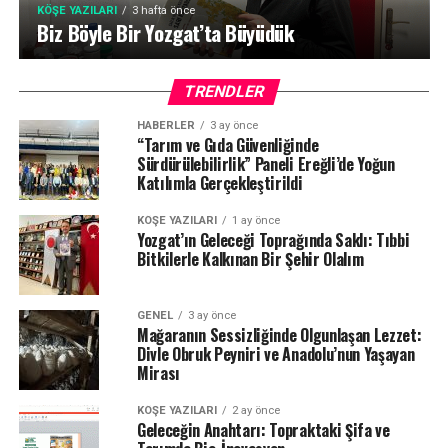
KÖŞE YAZILARI
3 hafta önce
Biz Böyle Bir Yozgat’ta Büyüdük
TRENDLER
HABERLER
3 ay önce
“Tarım ve Gıda Güvenliğinde
Sürdürülebilirlik” Paneli Ereğli’de Yoğun
Katılımla Gerçekleştirildi
KÖŞE YAZILARI
1 ay önce
Yozgat’ın Geleceği Toprağında Saklı: Tıbbi
Bitkilerle Kalkınan Bir Şehir Olalım
GENEL
3 ay önce
Mağaranın Sessizliğinde Olgunlaşan Lezzet:
Divle Obruk Peyniri ve Anadolu’nun Yaşayan
Mirası
KÖŞE YAZILARI
2 ay önce
Geleceğin Anahtarı: Topraktaki Şifa ve