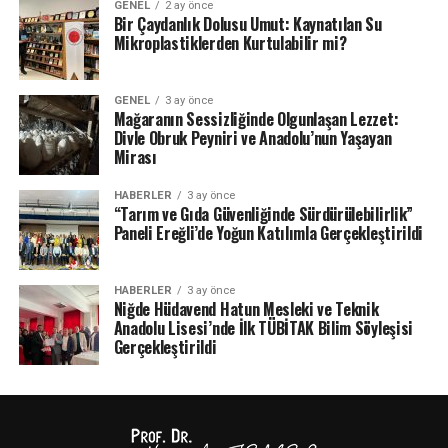
GENEL
2 ay önce
Bir Çaydanlık Dolusu Umut: Kaynatılan Su
Mikroplastiklerden Kurtulabilir mi?
GENEL
3 ay önce
Mağaranın Sessizliğinde Olgunlaşan Lezzet:
Divle Obruk Peyniri ve Anadolu’nun Yaşayan
Mirası
HABERLER
3 ay önce
“Tarım ve Gıda Güvenliğinde Sürdürülebilirlik”
Paneli Ereğli’de Yoğun Katılımla Gerçekleştirildi
HABERLER
3 ay önce
Niğde Hüdavend Hatun Mesleki ve Teknik
Anadolu Lisesi’nde İlk TÜBİTAK Bilim Söyleşisi
Gerçekleştirildi