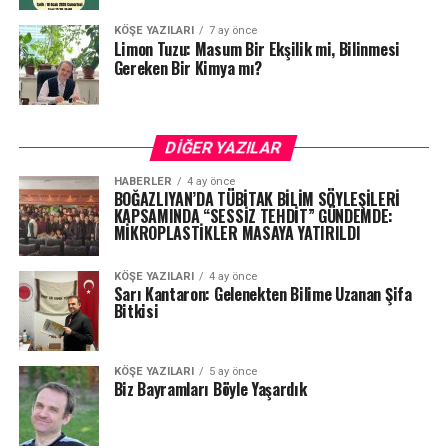
KÖŞE YAZILARI
7 ay önce
Limon Tuzu: Masum Bir Ekşilik mi, Bilinmesi
Gereken Bir Kimya mı?
DIĞER YAZILAR
HABERLER
4 ay önce
BOĞAZLIYAN’DA TÜBİTAK BİLİM SÖYLEŞİLERİ
KAPSAMINDA “SESSİZ TEHDİT” GÜNDEMDE:
MİKROPLASTİKLER MASAYA YATIRILDI
KÖŞE YAZILARI
4 ay önce
Sarı Kantaron: Gelenekten Bilime Uzanan Şifa
Bitkisi
KÖŞE YAZILARI
5 ay önce
Biz Bayramları Böyle Yaşardık