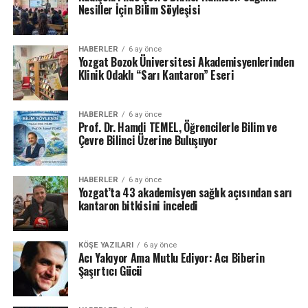
Nesiller İçin Bilim Söyleşisi
HABERLER
6 ay önce
Yozgat Bozok Üniversitesi Akademisyenlerinden
Klinik Odaklı “Sarı Kantaron” Eseri
HABERLER
6 ay önce
Prof. Dr. Hamdi TEMEL, Öğrencilerle Bilim ve
Çevre Bilinci Üzerine Buluşuyor
HABERLER
6 ay önce
Yozgat’ta 43 akademisyen sağlık açısından sarı
kantaron bitkisini inceledi
KÖŞE YAZILARI
6 ay önce
Acı Yakıyor Ama Mutlu Ediyor: Acı Biberin
Şaşırtıcı Gücü