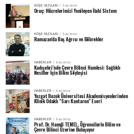
KÖŞE YAZILARI
5 ay önce
Oruç: Hücrelerimizi Yenileyen İlahi Sistem
KÖŞE YAZILARI
5 ay önce
Ramazan’da Baş Ağrısı ve Böbrekler
HABERLER
6 ay önce
Kadışehri’nde Çevre Bilinci Hamlesi: Sağlıklı
Nesiller İçin Bilim Söyleşisi
HABERLER
6 ay önce
Yozgat Bozok Üniversitesi Akademisyenlerinden
Klinik Odaklı “Sarı Kantaron” Eseri
HABERLER
6 ay önce
Prof. Dr. Hamdi TEMEL, Öğrencilerle Bilim ve
Çevre Bilinci Üzerine Buluşuyor