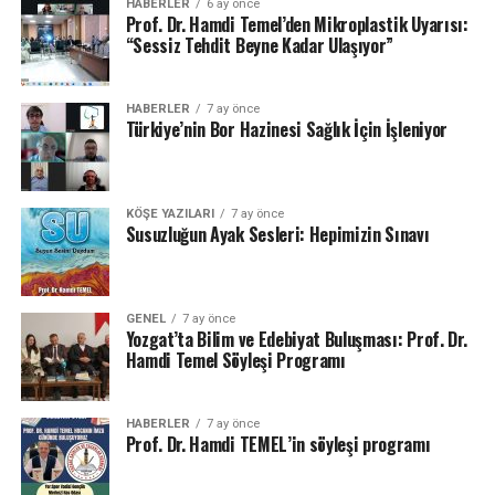
HABERLER
6 ay önce
Prof. Dr. Hamdi Temel’den Mikroplastik Uyarısı:
“Sessiz Tehdit Beyne Kadar Ulaşıyor”
HABERLER
7 ay önce
Türkiye’nin Bor Hazinesi Sağlık İçin İşleniyor
KÖŞE YAZILARI
7 ay önce
Susuzluğun Ayak Sesleri: Hepimizin Sınavı
GENEL
7 ay önce
Yozgat’ta Bilim ve Edebiyat Buluşması: Prof. Dr.
Hamdi Temel Söyleşi Programı
HABERLER
7 ay önce
Prof. Dr. Hamdi TEMEL’in söyleşi programı