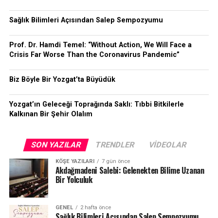
Sağlık Bilimleri Açısından Salep Sempozyumu
Prof. Dr. Hamdi Temel: “Without Action, We Will Face a
Crisis Far Worse Than the Coronavirus Pandemic”
Biz Böyle Bir Yozgat’ta Büyüdük
Yozgat’ın Geleceği Toprağında Saklı: Tıbbi Bitkilerle
Kalkınan Bir Şehir Olalım
SON YAZILAR
TRENDLER
VIDEOLAR
KÖŞE YAZILARI
7 gün önce
Akdağmadeni Salebi: Gelenekten Bilime Uzanan
Bir Yolculuk
GENEL
2 hafta önce
Sağlık Bilimleri Açısından Salep Sempozyumu