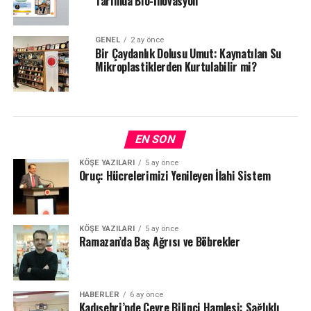
Tarımda Bio-İnovasyon
GENEL
2 ay önce
Bir Çaydanlık Dolusu Umut: Kaynatılan Su
Mikroplastiklerden Kurtulabilir mi?
EN SON
KÖŞE YAZILARI
5 ay önce
Oruç: Hücrelerimizi Yenileyen İlahi Sistem
KÖŞE YAZILARI
5 ay önce
Ramazan’da Baş Ağrısı ve Böbrekler
HABERLER
6 ay önce
Kadışehri’nde Çevre Bilinci Hamlesi: Sağlıklı