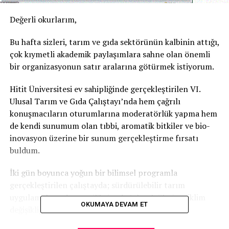
Değerli okurlarım,
Bu hafta sizleri, tarım ve gıda sektörünün kalbinin attığı,
çok kıymetli akademik paylaşımlara sahne olan önemli
bir organizasyonun satır aralarına götürmek istiyorum.
Hitit Üniversitesi ev sahipliğinde gerçekleştirilen VI.
Ulusal Tarım ve Gıda Çalıştayı’nda hem çağrılı
konuşmacıların oturumlarına moderatörlük yapma hem
de kendi sunumum olan tıbbi, aromatik bitkiler ve bio-
inovasyon üzerine bir sunum gerçekleştirme fırsatı
buldum.
İki gün boyunca yoğun bir bilimsel programla
gerçekleştirilen çalıştayda; sürdürülebilir tarım
uygulamalarından yenilikçi gıda teknolojilerine, iklim
OKUMAYA DEVAM ET
değişikliğinin tarımsal üretime etkilerinden bio-
ekonomiye kadar çok geniş bir yelpazede kritik konular