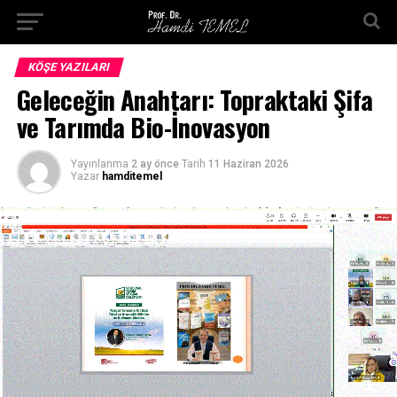
KÖŞE YAZILARI
Geleceğin Anahtarı: Topraktaki Şifa
ve Tarımda Bio-İnovasyon
Yayınlanma
2 ay önce
Tarih
11 Haziran 2026
Yazar
hamditemel