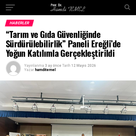
HABERLER
“Tarım ve Gıda Güvenliğinde
Sürdürülebilirlik” Paneli Ereğli’de
Yoğun Katılımla Gerçekleştirildi
Yayınlanma
3 ay önce
Tarih
12 Mayıs 2026
Yazar
hamditemel