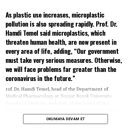
Türkiye’nin önemli tarım merkezlerinden biri olan
Ereğli’de gerçekleştirilen konferansın; bölgesel tarımsal
As plastic use increases, microplastic
üretim kapasitesine, çevre farkındalığına ve
pollution is also spreading rapidly. Prof. Dr.
sürdürülebilir kalkınma çalışmalarına önemli katkılar
Hamdi Temel said microplastics, which
sunması hedefleniyor.
threaten human health, are now present in
every area of life, adding, “Our government
İLGILI KONULAR:
ENTREPRENEUR
FEATURED VE TRENDS
must take very serious measures. Otherwise,
TREND
TRENDS
we will face problems far greater than the
BIR SONRAKI
Prof. Dr. Hamdi Temel: “Without Action, We Will Face a
coronavirus in the future.”
Crisis Far Worse Than the Coronavirus Pandemic”
rof. Dr. Hamdi Temel, head of the Department of
KAÇIRMAYIN
Niğde Hüdavend Hatun Mesleki ve Teknik Anadolu
Medical Pharmacology at Yozgat Bozok University
Lisesi’nde İlk TÜBİTAK Bilim Söyleşisi Gerçekleştirildi
Faculty of Medicine and chair of the board of the
Environmental Awareness Development Association,
has attracted attention with his studies examining
OKUMAYA DEVAM ET
chemicals in PET bottles and research into whether