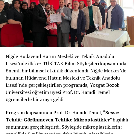
blood. Microplastics are even present in the placenta in
the womb; before a baby enters the world, it encounters
microplastics before it meets its mother. Researchers
have detected microplastics in human faeces and even
in clouds. In Antarctica, a study conducted by scientists
from Türkiye also found microplastics. Our salt and tap
water contain microplastics as well. We have trapped
our homes, ourselves and the world in plastic.”
Niğde Hüdavend Hatun Mesleki ve Teknik Anadolu
Lisesi’nde ilk kez TÜBİTAK Bilim Söyleşileri kapsamında
From the Lungs to the Brain, From the Heart to
önemli bir bilimsel etkinlik düzenlendi. Niğde Merkez’de
Cancer: What Do Microplastics Do in the Body?
bulunan Hüdavend Hatun Mesleki ve Teknik Anadolu
Lisesi’nde gerçekleştirilen programda, Yozgat Bozok
Listing the organs that microplastics reach in the body,
Üniversitesi öğretim üyesi Prof. Dr. Hamdi Temel
Temel said, “Because we inhale them through the air,
öğrencilerle bir araya geldi.
researchers have detected microplastics in the lungs.
What we eat and drink affects the liver and intestines.
Program kapsamında Prof. Dr. Hamdi Temel, “
Sessiz
They enter our cells through the bloodstream. An
Tehdit: Görünmeyen Tehlike Mikroplastikler
” başlıklı
incredible amount of microplastic has also accumulated
sunumunu gerçekleştirdi. Söyleşide mikroplastiklerin;
in brain tissue.”