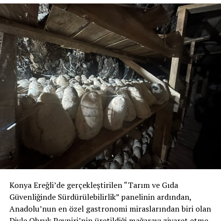
ortaya koymaktadır.
Peki çözüm var mı?
Çin’deki Jinan Üniversitesi ve Guangzhou Tıp
Üniversitesi araştırmacılarının ortaklaşa gerçekleştirdiği
ve
Environmental Science & Technology Letters
dergisinde yayımlanan yeni bir çalışma umut verici
sonuçlar ortaya koydu. Araştırmacılar, musluk suyunu 5
dakika kaynatıp 10 dakika soğuttuktan sonra süzmenin,
sudaki nano ve mikroplastiklerin önemli bir kısmını
uzaklaştırabildiğini belirledi.
Bu durumun arkasındaki mekanizma oldukça ilginçtir.
Sert sularda, yani litre başına 120 mg ve üzerinde
Konya Ereğli’de gerçekleştirilen “Tarım ve Gıda
kalsiyum karbonat içeren sularda, bulunan kalsiyum ve
Güvenliğinde Sürdürülebilirlik” panelinin ardından,
magnezyum mineralleri, kaynatma sırasında kalsiyum
Anadolu’nun en özel gastronomi miraslarından biri olan
karbonat adı verilen katı bir yapı oluşturur. Evlerimizde
Divle Obruk Peyniri’nin üretildiği mağarayı ziyaret etme