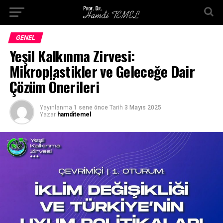
GENEL
Yeşil Kalkınma Zirvesi:
Mikroplastikler ve Geleceğe Dair
Çözüm Önerileri
Yayınlanma
1 sene önce
Tarih
3 Mayıs 2025
Yazar
hamditemel