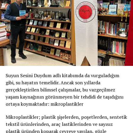
Sempozyumumuzun bilim dünyasına, ülkemize ve tüm
katılımcılarımıza faydalı olmasını diliyor, sizleri
Yozgat’ın güzel ilçesi
Akdağmadeni’nde
ağırlamaktan
büyük onur duyacağımızı ifade ediyorum.
Prof. Dr. Hamdi TEMEL
Sempozyum Başkanı
Editör – Sağlık Bilimleri Açısından Salep
Yozgat Bozok Üniversitesi Tıp Fakültesi
Suyun Sesini Duydum adlı kitabımda da vurguladığım
gibi, su hayatın temelidir. Ancak son yıllarda
gerçekleştirilen bilimsel çalışmalar, bu vazgeçilmez
yaşam kaynağının görünmeyen bir tehdidi de taşıdığını
ortaya koymaktadır: mikroplastikler
Mikroplastikler; plastik şişelerden, poşetlerden, sentetik
tekstil ürünlerinden, araç lastiklerinden ve sayısız
plastik üründen koparak çevreye yayılan, gözle