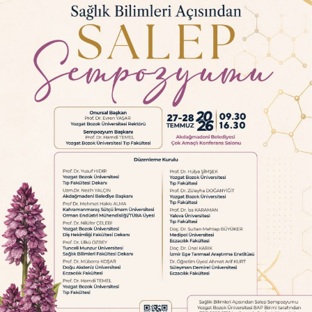
içermeli. Sadece çevreci davranmak değil, bu bilinçle
yaşamak artık bir zorunluluk. Çünkü her yaptığımız
tercih — örneğin cam şişe kullanmak, açık çay demlemek,
plastik yerine bez çanta taşımak — doğanın ve iklimin
lehine ya da aleyhine işliyor.
Bu anlamlı etkinliğin gerçekleşmesine katkı sunan SYGD
Başkanı Uzm. Nehide Tuna’ya ve Marmara Üniversitesi
STKAM Müdürü Prof. Dr. Esra Yüksel Acı’ya içtenlikle
teşekkür ederim.
İLGILI KONULAR:
ENTREPRENEUR
FEATURED VE TRENDS
TREND
TRENDS
BIR SONRAKI
Şekerin Gerçek Yüzü: Tatlı mı Zehir mi?
KAÇIRMAYIN
Gelecekte Plastiğin Yerini Kenevir Alabilir mi?