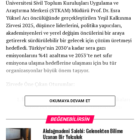
Üniversitesi Sivil Toplum Kuruluşları Uygulama ve
Araştırma Merkezi (STKAM) Müdürü Prof. Dr. Esra
Yüksel Acı öncülüğünde gerçekleştirilen Yeşil Kalkınma
Zirvesi 2025, düşünce liderlerini, politika yapıcıları,
akademisyenleri ve yerel değişim öncülerini bir araya
getirerek sürdürülebilir bir gelecek için çözüm üretmeyi
hedefledi. Türkiye’nin 2030’a kadar sera gazı
emisyonlarını %41 azaltma ve 2053’te net sıfır
emisyona ulaşma hedeflerine ulaşması için bu tür
organizasyonlar büyük önem taşıyor.
Zirvede Öne Çıkan Oturumlar:
İklim Değişikliği ve Türkiye’nin Uyum Politikaları
OKUMAYA DEVAM ET
Türkiye’nin iklim krizine karşı dayanıklılığını
artıracak önlemler tartışıldı.
BEĞENEBILIRSIN
Enerji ve Döngüsel Ekonomi
Akdağmadeni Salebi: Gelenekten Bilime
Temiz enerji kaynaklarına geçiş, atıkların
Uzanan Bir Yolculuk
kaynağında azaltımı ve çevreci üretim modelleri