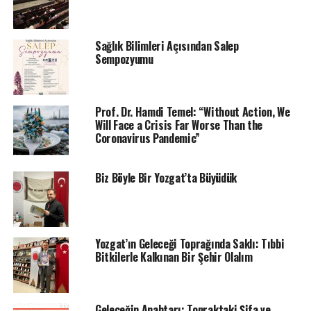
ele alındı.
Yeşil ve Dijital Beceriler & Geleceğin Meslekleri
Sağlık Bilimleri Açısından Salep
İklim dostu mesleklerin önemi, dijitalleşme ile
Sempozyumu
birlikte şekillenen iş dünyası ve eğitim
politikalarının dönüşümü konuşuldu.
Prof. Dr. Hamdi Temel: “Without Action, We
Sürdürülebilir Finans
Will Face a Crisis Far Worse Than the
Yeşil yatırımların teşviki, finansal sistemin
Coronavirus Pandemic”
çevreci girişimleri desteklemesi için
uygulanabilecek modeller sunuldu.
Biz Böyle Bir Yozgat’ta Büyüdük
İklim Adaleti ve Gıda Güvenliği
Tarım, kırsal kalkınma, gıda güvenliği ve
toplumsal eşitsizlikler bağlamında iklim
değişikliğinin etkileri değerlendirildi.
Yozgat’ın Geleceği Toprağında Saklı: Tıbbi
Bitkilerle Kalkınan Bir Şehir Olalım
Mikroplastikler: Sessiz, Sinsi ve İklimi Tehdit Eden
Tehlike
Geleceğin Anahtarı: Topraktaki Şifa ve