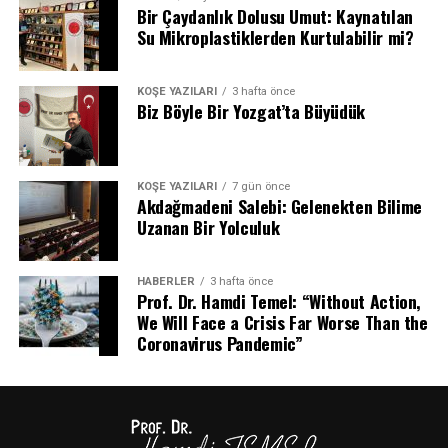
Bir Çaydanlık Dolusu Umut: Kaynatılan
peynir, aslında bizlere çok önemli bir gerçeği anlatıyor:
Su Mikroplastiklerden Kurtulabilir mi?
Geçmişten geleceğe uzanan güçlü üretim mirasımız;
hem sağlığımızı koruyor hem de eşsiz lezzetleri
KÖŞE YAZILARI
3 hafta önce
yaşatmaya devam ediyor.
Biz Böyle Bir Yozgat’ta Büyüdük
Bu anlamlı ziyareti gerçekleştirmemize vesile olan
organizasyon ekibine tekrar teşekkür ediyorum.
KÖŞE YAZILARI
7 gün önce
Akdağmadeni Salebi: Gelenekten Bilime
Uzanan Bir Yolculuk
HABERLER
3 hafta önce
Prof. Dr. Hamdi Temel: “Without Action,
We Will Face a Crisis Far Worse Than the
Coronavirus Pandemic”