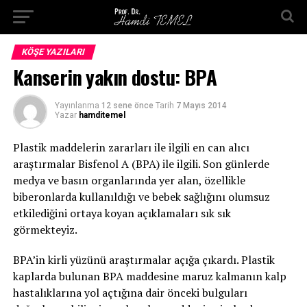
KÖŞE YAZILARI
Kanserin yakın dostu: BPA
Yayınlanma
12 sene önce
Tarih
7 Mayıs 2014
Yazar
hamditemel
Plastik maddelerin zararları ile ilgili en can alıcı
araştırmalar Bisfenol A (BPA) ile ilgili. Son günlerde
medya ve basın organlarında yer alan, özellikle
biberonlarda kullanıldığı ve bebek sağlığını olumsuz
etkilediğini ortaya koyan açıklamaları sık sık
görmekteyiz.
BPA’in kirli yüzünü araştırmalar açığa çıkardı. Plastik
kaplarda bulunan BPA maddesine maruz kalmanın kalp
hastalıklarına yol açtığına dair önceki bulguları