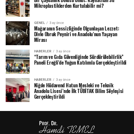
Bir Çaydanlık Dolusu Umut: Kaynatılan Su
Mikroplastiklerden Kurtulabilir mi?
GENEL
3 ay önce
Mağaranın Sessizliğinde Olgunlaşan Lezzet:
Divle Obruk Peyniri ve Anadolu’nun Yaşayan
Mirası
HABERLER
3 ay önce
“Tarım ve Gıda Güvenliğinde Sürdürülebilirlik”
Paneli Ereğli’de Yoğun Katılımla Gerçekleştirildi
HABERLER
3 ay önce
Niğde Hüdavend Hatun Mesleki ve Teknik
Anadolu Lisesi’nde İlk TÜBİTAK Bilim Söyleşisi
Gerçekleştirildi