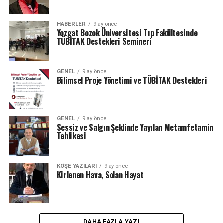
HABERLER
9 ay önce
Yozgat Bozok Üniversitesi Tıp Fakültesinde
TÜBİTAK Destekleri Semineri
GENEL
9 ay önce
Bilimsel Proje Yönetimi ve TÜBİTAK Destekleri
GENEL
9 ay önce
Sessiz ve Salgın Şeklinde Yayılan Metamfetamin
Tehlikesi
KÖŞE YAZILARI
9 ay önce
Kirlenen Hava, Solan Hayat
DAHA FAZLA YAZI