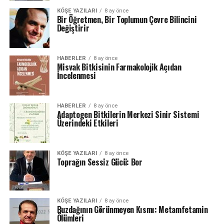
KÖŞE YAZILARI
8 ay önce
Bir Öğretmen, Bir Toplumun Çevre Bilincini
Değiştirir
HABERLER
8 ay önce
Misvak Bitkisinin Farmakolojik Açıdan
İncelenmesi
HABERLER
8 ay önce
Adaptogen Bitkilerin Merkezi Sinir Sistemi
Üzerindeki Etkileri
KÖŞE YAZILARI
8 ay önce
Toprağın Sessiz Gücü: Bor
KÖŞE YAZILARI
8 ay önce
Buzdağının Görünmeyen Kısmı: Metamfetamin
Ölümleri