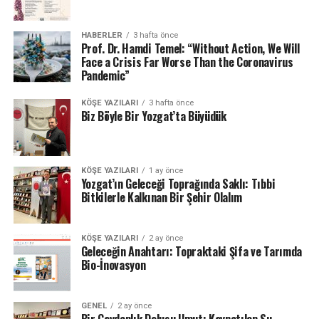
HABERLER
3 hafta önce
Prof. Dr. Hamdi Temel: “Without Action, We Will
Face a Crisis Far Worse Than the Coronavirus
Pandemic”
KÖŞE YAZILARI
3 hafta önce
Biz Böyle Bir Yozgat’ta Büyüdük
KÖŞE YAZILARI
1 ay önce
Yozgat’ın Geleceği Toprağında Saklı: Tıbbi
Bitkilerle Kalkınan Bir Şehir Olalım
KÖŞE YAZILARI
2 ay önce
Geleceğin Anahtarı: Topraktaki Şifa ve Tarımda
Bio-İnovasyon
GENEL
2 ay önce