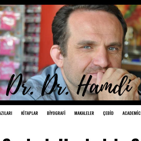
AZILARI
KITAPLAR
BIYOGRAFI
MAKALELER
ÇEBİD
ACADEMIC