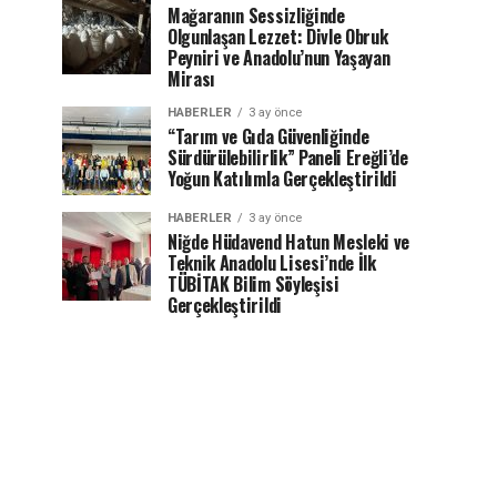
Mağaranın Sessizliğinde
Olgunlaşan Lezzet: Divle Obruk
Peyniri ve Anadolu’nun Yaşayan
Mirası
HABERLER
3 ay önce
“Tarım ve Gıda Güvenliğinde
Sürdürülebilirlik” Paneli Ereğli’de
Yoğun Katılımla Gerçekleştirildi
HABERLER
3 ay önce
Niğde Hüdavend Hatun Mesleki ve
Teknik Anadolu Lisesi’nde İlk
TÜBİTAK Bilim Söyleşisi
Gerçekleştirildi