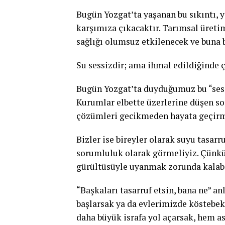
Bugün Yozgat’ta yaşanan bu sıkıntı, y
karşımıza çıkacaktır. Tarımsal üretim
sağlığı olumsuz etkilenecek ve buna b
Su sessizdir; ama ihmal edildiğinde ç
Bugün Yozgat’ta duyduğumuz bu “sessiz
Kurumlar elbette üzerlerine düşen so
çözümleri gecikmeden hayata geçirm
Bizler ise bireyler olarak suyu tasarr
sorumluluk olarak görmeliyiz. Çünk
gürültüsüyle uyanmak zorunda kalabi
“Başkaları tasarruf etsin, bana ne” a
başlarsak ya da evlerimizde köstebek 
daha büyük israfa yol açarsak, hem as