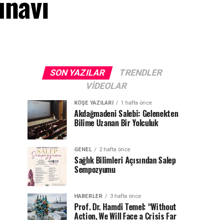
ınavı
SON YAZILAR
TRENDLER
VIDEOLAR
KÖŞE YAZILARI
1 hafta önce
Akdağmadeni Salebi: Gelenekten
Bilime Uzanan Bir Yolculuk
GENEL
2 hafta önce
Sağlık Bilimleri Açısından Salep
Sempozyumu
HABERLER
3 hafta önce
Prof. Dr. Hamdi Temel: “Without
Action, We Will Face a Crisis Far