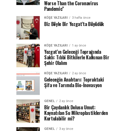
Worse Than the Coronavirus
Pandemic”
KÖŞE YAZILARI
3 hafta önce
Biz Böyle Bir Yozgat’ta Büyüdük
KÖŞE YAZILARI
1 ay önce
Yozgat’ın Geleceği Toprağında
Saklı: Tıbbi Bitkilerle Kalkınan Bir
Şehir Olalım
KÖŞE YAZILARI
2 ay önce
Geleceğin Anahtarı: Topraktaki
Şifa ve Tarımda Bio-İnovasyon
GENEL
2 ay önce
Bir Çaydanlık Dolusu Umut:
Kaynatılan Su Mikroplastiklerden
Kurtulabilir mi?
GENEL
3 ay önce