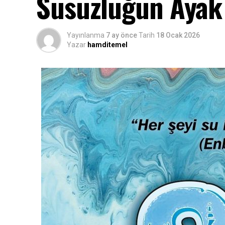
Susuzluğun Ayak 
Yayınlanma
7 ay önce
Tarih
18 Ocak 2026
Yazar
hamditemel