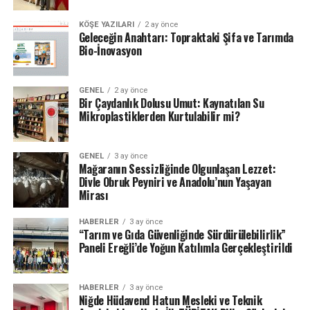
KÖŞE YAZILARI
2 ay önce
Geleceğin Anahtarı: Topraktaki Şifa ve Tarımda
Bio-İnovasyon
GENEL
2 ay önce
Bir Çaydanlık Dolusu Umut: Kaynatılan Su
Mikroplastiklerden Kurtulabilir mi?
GENEL
3 ay önce
Mağaranın Sessizliğinde Olgunlaşan Lezzet:
Divle Obruk Peyniri ve Anadolu’nun Yaşayan
Mirası
HABERLER
3 ay önce
“Tarım ve Gıda Güvenliğinde Sürdürülebilirlik”
Paneli Ereğli’de Yoğun Katılımla Gerçekleştirildi
HABERLER
3 ay önce
Niğde Hüdavend Hatun Mesleki ve Teknik