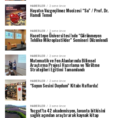
HABERLER
2 sene önce
Hayatın Vazgeçilmez Mucizesi “Su” / Prof. Dr.
Hamdi Temel
HABERLER
2 sene önce
Hacettepe Üniversitesi’nde “Görünmeyen
Tehlike Mikroplastikler” Semineri Düzenlendi
HABERLER
2 sene önce
Matematik ve Fen Alanlarında Bilimsel
Araştırma Projesi Hazırlama ve Yürütme
Stratejileri Eğitimi Tamamlandı
HABERLER
2 sene önce
“Suyun Sesini Duydum” Kitabı Raflarda!
HABERLER
2 sene önce
Yozgat’ta 42 akademisyen, lavanta bitkisini
sağlık açından araştırarak kaynak kitap