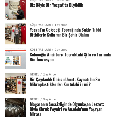
KÖŞE YAZILARI
3 hafta önce
Biz Böyle Bir Yozgat’ta Büyüdük
KÖŞE YAZILARI
1 ay önce
Yozgat’ın Geleceği Toprağında Saklı: Tıbbi
Bitkilerle Kalkınan Bir Şehir Olalım
KÖŞE YAZILARI
2 ay önce
Geleceğin Anahtarı: Topraktaki Şifa ve Tarımda
Bio-İnovasyon
GENEL
2 ay önce
Bir Çaydanlık Dolusu Umut: Kaynatılan Su
Mikroplastiklerden Kurtulabilir mi?
GENEL
3 ay önce
Mağaranın Sessizliğinde Olgunlaşan Lezzet:
Divle Obruk Peyniri ve Anadolu’nun Yaşayan
Mirası