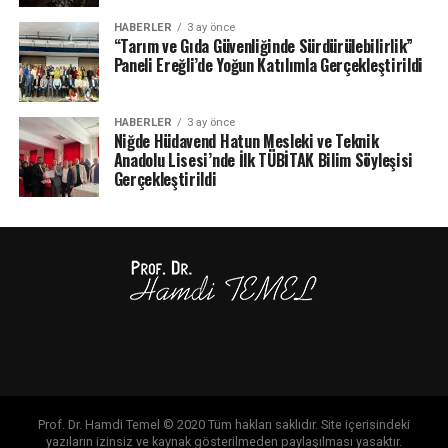
HABERLER
3 ay önce
“Tarım ve Gıda Güvenliğinde Sürdürülebilirlik”
Paneli Ereğli’de Yoğun Katılımla Gerçekleştirildi
HABERLER
3 ay önce
Niğde Hüdavend Hatun Mesleki ve Teknik
Anadolu Lisesi’nde İlk TÜBİTAK Bilim Söyleşisi
Gerçekleştirildi
Prof. Dr. Hamdi Temel © 2020 Tüm hakları saklıdır. Site içerisindeki
yazıların izinsiz ve kaynak gösterilmeden paylaşılması yasaktır.