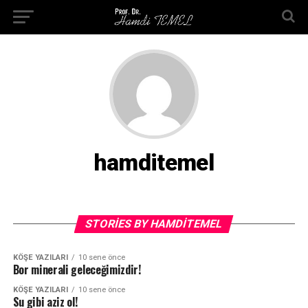
hamditemel
STORIES BY HAMDITEMEL
KÖŞE YAZILARI
10 sene önce
Bor minerali geleceğimizdir!
KÖŞE YAZILARI
10 sene önce
Su gibi aziz ol!