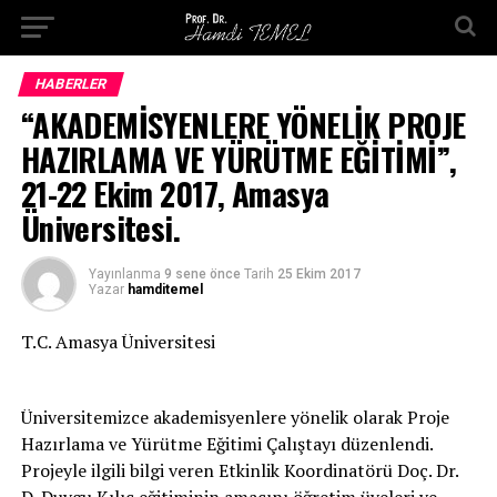
HABERLER
“AKADEMİSYENLERE YÖNELİK PROJE
HAZIRLAMA VE YÜRÜTME EĞİTİMİ”,
21-22 Ekim 2017, Amasya
Üniversitesi.
Yayınlanma
9 sene önce
Tarih
25 Ekim 2017
Yazar
hamditemel
T.C. Amasya Üniversitesi
Üniversitemizce akademisyenlere yönelik olarak Proje
Hazırlama ve Yürütme Eğitimi Çalıştayı düzenlendi.
Projeyle ilgili bilgi veren Etkinlik Koordinatörü Doç. Dr.