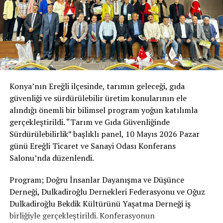
We now detect microplastics in plants, fish and human
blood. Microplastics are even present in the placenta in
the womb; before a baby enters the world, it encounters
microplastics before it meets its mother. Researchers
have detected microplastics in human faeces and even
in clouds. In Antarctica, a study conducted by scientists
from Türkiye also found microplastics. Our salt and tap
Konya’nın Ereğli ilçesinde, tarımın geleceği, gıda
water contain microplastics as well. We have trapped
güvenliği ve sürdürülebilir üretim konularının ele
our homes, ourselves and the world in plastic.”
alındığı önemli bir bilimsel program yoğun katılımla
From the Lungs to the Brain, From the Heart to
gerçekleştirildi. “Tarım ve Gıda Güvenliğinde
Cancer: What Do Microplastics Do in the Body?
Sürdürülebilirlik” başlıklı panel, 10 Mayıs 2026 Pazar
günü Ereğli Ticaret ve Sanayi Odası Konferans
Listing the organs that microplastics reach in the body,
Salonu’nda düzenlendi.
Temel said, “Because we inhale them through the air,
researchers have detected microplastics in the lungs.
Program; Doğru İnsanlar Dayanışma ve Düşünce
What we eat and drink affects the liver and intestines.
Derneği, Dulkadiroğlu Dernekleri Federasyonu ve Oğuz
They enter our cells through the bloodstream. An
Dulkadiroğlu Bekdik Kültürünü Yaşatma Derneği iş
incredible amount of microplastic has also accumulated
birliğiyle gerçekleştirildi. Konferasyonun