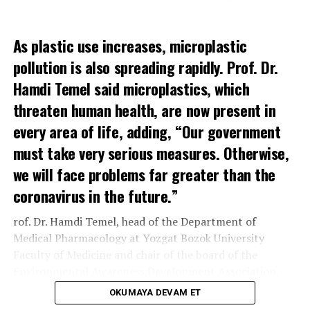
Proje eğitimi akademik personel ve lisans üstü
öğrencilerinin proje programlarını tanımaları ve etkin
As plastic use increases, microplastic
proje yazma becerilerini geliştirerek üniversitemizin
pollution is also spreading rapidly. Prof. Dr.
Avrupa Birliği, TUBİTAK ve Kalkınma Ajanslarına proje
başvurusunda artış sağlanabileceği düşünülmektedir.
Hamdi Temel said microplastics, which
Çalıştayımıza üniversite personeli ve lisans üstü
threaten human health, are now present in
öğrencilerimizden 60’ı aşkın başvuru olmuş ancak
every area of life, adding, “Our government
eğitimin uygulamalı olması nedeni ile sadece 25
must take very serious measures. Otherwise,
katılımcı ile sınırlandırmak zorunda kaldık. Bu tür proje
hazırlama ve yürütme eğitimlerinin devam etmesini
we will face problems far greater than the
temenni ediyoruz.
coronavirus in the future.”
Çalıştayımıza ziyaretlerinden dolayı Valimiz Dr. Osman
rof. Dr. Hamdi Temel, head of the Department of
Varol, Rektörümüz Prof. Dr. Metin Orbay, Garnizon
Medical Pharmacology at Yozgat Bozok University
Komutanı Zafer Uğur, Jandarma Komutanı Selami Akşit,
Faculty of Medicine and chair of the board of the
Emniyet Müdürü Fahri Bulut’a çalıştay ekibi adına
Environmental Awareness Development Association,
teşekkür ederim.’’
has attracted attention with his studies examining
OKUMAYA DEVAM ET
chemicals in PET bottles and research into whether